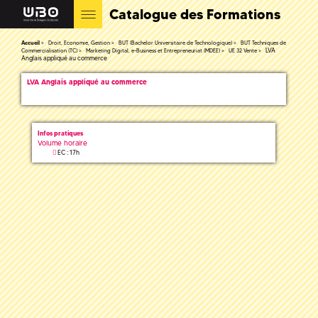
Catalogue des Formations
Accueil
Droit, Economie, Gestion
BUT (Bachelor Universitaire de Technologique)
BUT Techniques de
LVA
Commercialisation (TC)
Marketing Digital, e-Business et Entrepreneuriat (MDEE)
UE 32 Vente
Anglais appliqué au commerce
LVA Anglais appliqué au commerce
Infos pratiques
Volume horaire
EC : 17h