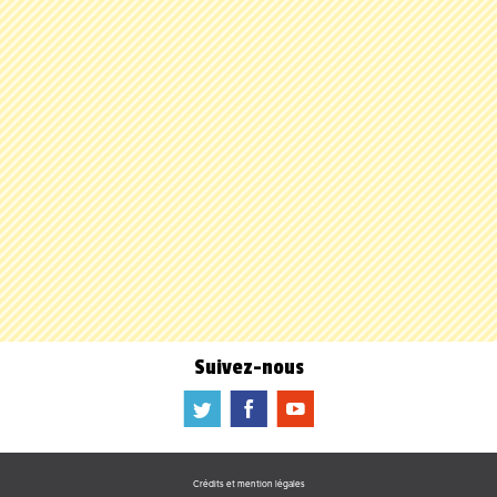
Suivez-nous
a
b
f
Crédits et mention légales