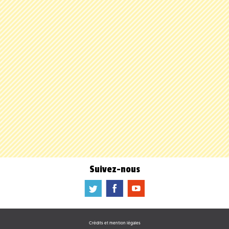
Suivez-nous
a
b
f
Crédits et mention légales