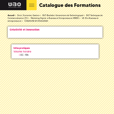
Catalogue des Formations
Accueil
Droit, Economie, Gestion
BUT (Bachelor Universitaire de Technologique)
BUT Techniques de
Commercialisation (TC)
Marketing Digital, e-Business et Entrepreneuriat (MDEE)
UE 35 e-Business et
Créativité et innovation
entrepreneuriat
Créativité et innovation
Infos pratiques
Volume horaire
EC : 15h