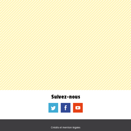
Suivez-nous
a
b
f
Crédits et mention légales