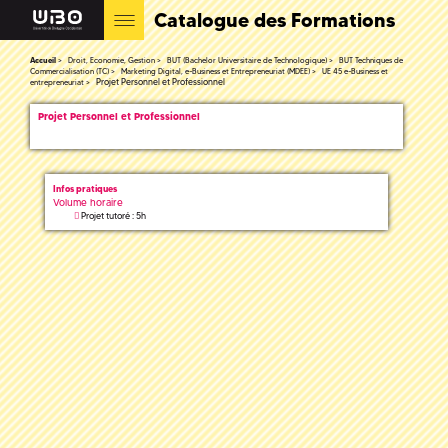
Catalogue des Formations
Accueil
Droit, Economie, Gestion
BUT (Bachelor Universitaire de Technologique)
BUT Techniques de
Commercialisation (TC)
Marketing Digital, e-Business et Entrepreneuriat (MDEE)
UE 45 e-Business et
Projet Personnel et Professionnel
entrepreneuriat
Projet Personnel et Professionnel
Infos pratiques
Volume horaire
Projet tutoré : 5h