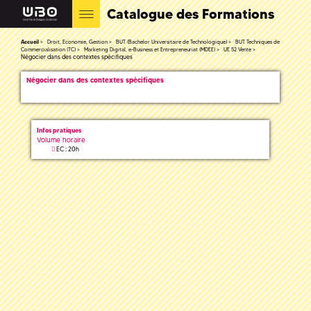
Catalogue des Formations
Accueil
Droit, Economie, Gestion
BUT (Bachelor Universitaire de Technologique)
BUT Techniques de
Commercialisation (TC)
Marketing Digital, e-Business et Entrepreneuriat (MDEE)
UE 52 Vente
Négocier dans des contextes spécifiques
Négocier dans des contextes spécifiques
Infos pratiques
Volume horaire
EC : 20h