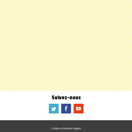
Suivez-nous
a
b
f
Crédits et mention légales