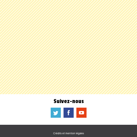
Suivez-nous
a
b
f
Crédits et mention légales