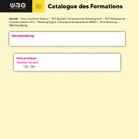
Catalogue des Formations
Accueil
Droit, Economie, Gestion
BUT (Bachelor Universitaire de Technologique)
BUT Techniques de
Commercialisation (TC)
Marketing Digital, e-Business et Entrepreneuriat (MDEE)
UE 61 Marketing
Merchandising
Merchandising
Infos pratiques
Volume horaire
EC : 15h