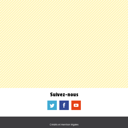
Suivez-nous
a
b
f
Crédits et mention légales