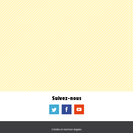
Suivez-nous
a
b
f
Crédits et mention légales