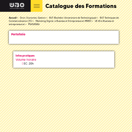
Catalogue des Formations
Accueil
Droit, Economie, Gestion
BUT (Bachelor Universitaire de Technologique)
BUT Techniques de
Commercialisation (TC)
Marketing Digital, e-Business et Entrepreneuriat (MDEE)
UE 65 e-Business et
Portofolio
entrepreneuriat
Portofolio
Infos pratiques
Volume horaire
EC : 20h