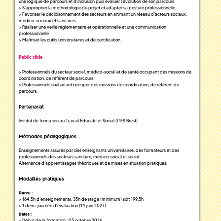
une logique de parcours et d’inclusion puis évaluer l’évolution de son parcours
> S’approprier la méthodologie du projet et adapter sa posture professionnelle
> Favoriser le décloisonnement des secteurs en animant un réseau d'acteurs sociaux,
médico-sociaux et sanitaires
> Réaliser une veille réglementaire et opérationnelle et une communication
professionnelle
> Maîtriser les outils universitaires et de certification
Public cible
> Professionnels du secteur social, médico-social et de santé occupant des missions de
coordination, de référent de parcours
> Professionnels souhaitant occuper des missions de coordination, de référent de
parcours.
Partenariat
Institut de formation au Travail Éducatif et Social (ITES Brest)
Méthodes pédagogiques
Enseignements assurés par des enseignants universitaires, des formateurs et des
professionnels des secteurs sanitaire, médico-social et social.
Alternance d’apprentissages théoriques et de mises en situation pratiques.
Modalités pratiques
Durée :
> 164,5h d’enseignements, 35h de stage (minimum) soit 199,5h
> 1 demi-journée d’évaluation (14 juin 2027)
Dates :
> Début de la formation : 05 octobre 2026