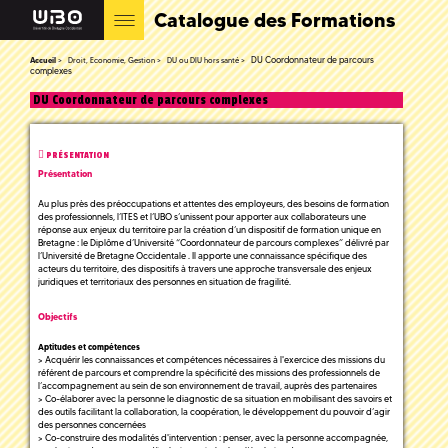
Catalogue des Formations
DU Coordonnateur de parcours
Accueil
Droit, Economie, Gestion
DU ou DIU hors santé
complexes
DU Coordonnateur de parcours complexes
PRÉSENTATION
Présentation
Au plus près des préoccupations et attentes des employeurs, des besoins de formation
des professionnels, l’ITES et l’UBO s’unissent pour apporter aux collaborateurs une
réponse aux enjeux du territoire par la création d’un dispositif de formation unique en
Bretagne : le Diplôme d’Université “Coordonnateur de parcours complexes” délivré par
l’Université de Bretagne Occidentale . Il apporte une connaissance spécifique des
acteurs du territoire, des dispositifs à travers une approche transversale des enjeux
juridiques et territoriaux des personnes en situation de fragilité.
Objectifs
Aptitudes et compétences
> Acquérir les connaissances et compétences nécessaires à l'exercice des missions du
référent de parcours et comprendre la spécificité des missions des professionnels de
l’accompagnement au sein de son environnement de travail, auprès des partenaires
> Co-élaborer avec la personne le diagnostic de sa situation en mobilisant des savoirs et
des outils facilitant la collaboration, la coopération, le développement du pouvoir d’agir
des personnes concernées
> Co-construire des modalités d'intervention : penser, avec la personne accompagnée,