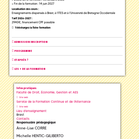
> Fin de la formation : 14 juin 2027
Localisation des cours :
Enseignements dispensés à Brest, à l’ITES et à l’Université de Bretagne Occidentale
Tarif 2026-2027 :
2940€, financement CPF possible
Téléchargez la fiche formation
ADMISSION INSCRIPTION
PROGRAMME
ET APRÈS ?
LES + DE LA FORMATION
Infos pratiques
Faculté de Droit, Économie, Gestion et AES
Site web
Service de la Formation Continue et de l'Alternance
Site web
Lieu d'enseignement
Brest
Contacts
Responsable pédagogique
Anne-Lise CORRE
Michelle HENTIC-GILIBERTO