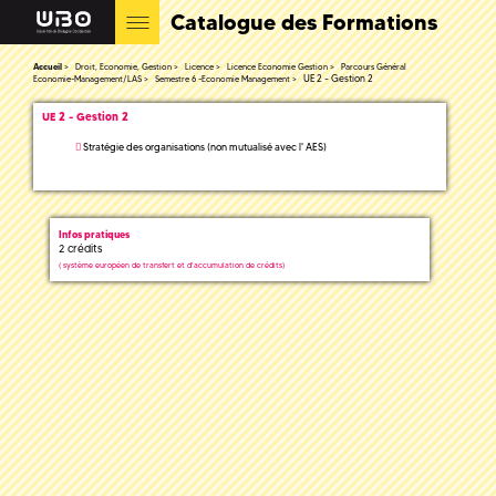
Catalogue des Formations
Accueil
Droit, Economie, Gestion
Licence
Licence Economie Gestion
Parcours Général
UE 2 - Gestion 2
Economie-Management/LAS
Semestre 6 -Economie Management
UE 2 - Gestion 2
Stratégie des organisations (non mutualisé avec l' AES)
Infos pratiques
2 crédits
(
système européen de transfert et d'accumulation de crédits)