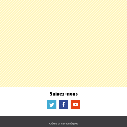
Suivez-nous
a
b
f
Crédits et mention légales