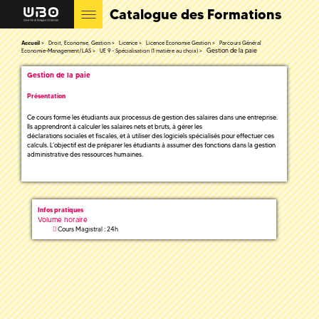
Catalogue des Formations
Accueil
Droit, Economie, Gestion
Licence
Licence Economie Gestion
Parcours Général
Gestion de la paie
Economie-Management/LAS
UE 9 - Spécialisation (1 matière au choix)
Gestion de la paie
Présentation
Ce cours forme les étudiants aux processus de gestion des salaires dans une entreprise.
Ils apprendront à calculer les salaires nets et bruts, à gérer les
déclarations sociales et fiscales, et à utiliser des logiciels spécialisés pour effectuer ces
calculs. L’objectif est de préparer les étudiants à assumer des fonctions dans la gestion
administrative des ressources humaines.
Infos pratiques
Volume horaire
Cours Magistral : 24h