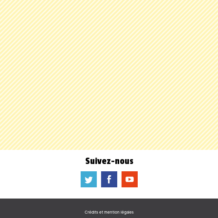
Suivez-nous
a
b
f
Crédits et mention légales