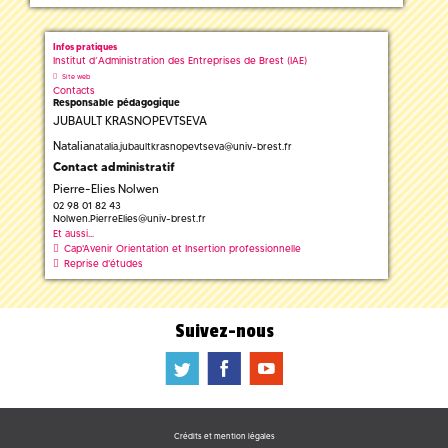
Infos pratiques
Institut d’Administration des Entreprises de Brest (IAE)
Site web
Contacts
Responsable pédagogique
JUBAULT KRASNOPEVTSEVA
Natalia
natalia.jubaultkrasnopevtseva
@
univ-brest.fr
Contact administratif
Pierre-Elies Nolwen
02 98 01 82 43
Nolwen.PierreElies
@
univ-brest.fr
Et aussi...
Cap'Avenir Orientation et Insertion professionnelle
Reprise d'études
Suivez-nous
a
b
f
Crédits et mention légales