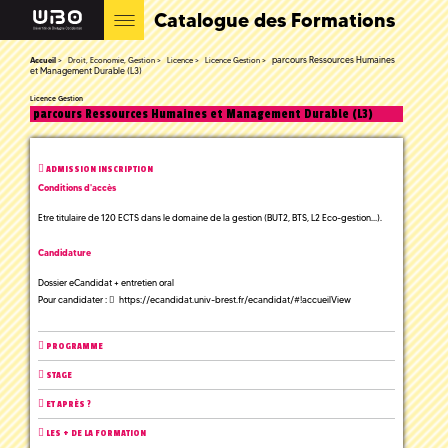
Catalogue des Formations
parcours Ressources Humaines
Accueil
Droit, Economie, Gestion
Licence
Licence Gestion
et Management Durable (L3)
Licence Gestion
parcours Ressources Humaines et Management Durable (L3)
ADMISSION INSCRIPTION
Conditions d'accès
Etre titulaire de 120 ECTS dans le domaine de la gestion (BUT2, BTS, L2 Eco-gestion…).
Candidature
Dossier eCandidat + entretien oral
Pour candidater :
https://ecandidat.univ-brest.fr/ecandidat/#!accueilView
PROGRAMME
STAGE
ET APRÈS ?
LES + DE LA FORMATION