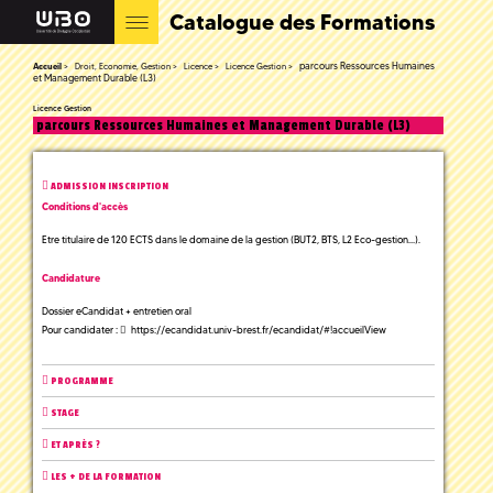
Catalogue des Formations
parcours Ressources Humaines
Accueil
Droit, Economie, Gestion
Licence
Licence Gestion
et Management Durable (L3)
Licence Gestion
parcours Ressources Humaines et Management Durable (L3)
ADMISSION INSCRIPTION
Conditions d'accès
Etre titulaire de 120 ECTS dans le domaine de la gestion (BUT2, BTS, L2 Eco-gestion…).
Candidature
Dossier eCandidat + entretien oral
Pour candidater :
https://ecandidat.univ-brest.fr/ecandidat/#!accueilView
PROGRAMME
STAGE
ET APRÈS ?
LES + DE LA FORMATION