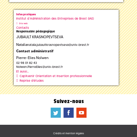
Infos pratiques
Institut d’Administration des Entreprises de Brest (IAE)
Site web
Contacts
Responsable pédagogique
JUBAULT KRASNOPEVTSEVA
Natalia
natalia.jubaultkrasnopevtseva
@
univ-brest.fr
Contact administratif
Pierre-Elies Nolwen
02 98 01 82 43
Nolwen.PierreElies
@
univ-brest.fr
Et aussi...
Cap'Avenir Orientation et Insertion professionnelle
Reprise d'études
Suivez-nous
a
b
f
Crédits et mention légales