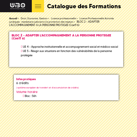
Catalogue des Formations
Accueil
Droit, Economie, Gestion
Licence professionnelle
Licence Professionnelle Activités
BLOC 2 - ADAPTER
juridiques : mandataire judiciaire à la protection des majeurs
L'ACCOMPAGNEMENT A LA PERSONNE PROTEGEE (Coeff 6)
BLOC 2 - ADAPTER L'ACCOMPAGNEMENT A LA PERSONNE PROTEGEE
(Coeff 6)
UE 4 - Approche institutionnelle et accompagnement social et médico-social
UE 5 - Réagir aux situations en fonction des vulnérabilités de la personne
protégée
Infos pratiques
6 crédits
(
système européen de transfert et d'accumulation de crédits)
Volume horaire
Bloc : 56h