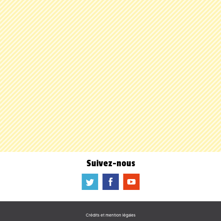
Suivez-nous
a
b
f
Crédits et mention légales