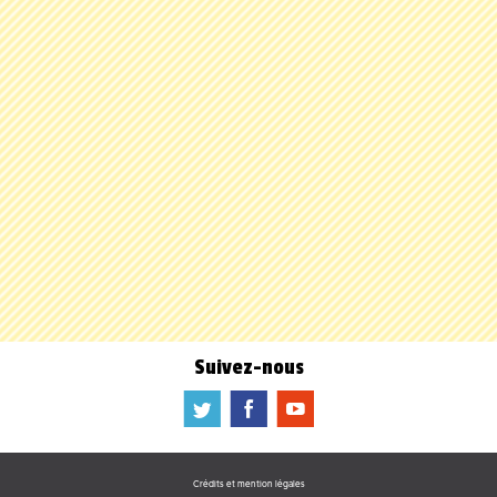
Suivez-nous
a
b
f
Crédits et mention légales