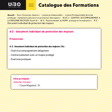
Catalogue des Formations
Accueil
Droit, Economie, Gestion
Licence professionnelle
Licence Professionnelle Activités
juridiques : mandataire judiciaire à la protection des majeurs
BLOC 2 - ADAPTER L'ACCOMPAGNEMENT A
4-2 -
LA PERSONNE PROTEGEE (Coeff 6)
UE 4 - Positionnement du MJPM : pratique et formalisation
Document individuel de protection des majeurs
4-2 - Document individuel de protection des majeurs
Présentation
4-2 : Document individuel de protection des majeurs (7h) :
- Outil d’accompagnement obligatoire
- Contractualisation avec un majeur protégé
- Exercices pratiques
Infos pratiques
Volume horaire
Cours Magistral : 7h