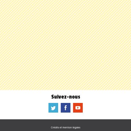
Suivez-nous
a
b
f
Crédits et mention légales