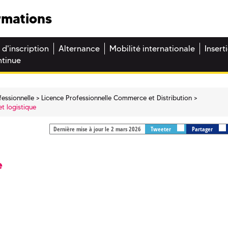
rmations
 d'inscription
Alternance
Mobilité internationale
Insert
ntinue
fessionnelle
Licence Professionnelle Commerce et Distribution
et logistique
Dernière mise à jour le 2 mars 2026
Tweeter
Partager
e