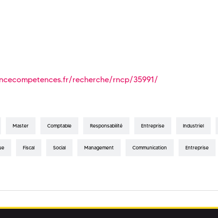
ancecompetences.fr/recherche/rncp/35991/
Master
Comptable
Responsabilité
Entreprise
Industriel
ue
Fiscal
Social
Management
Communication
Entreprise