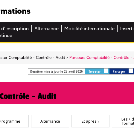
rmations
 d'inscription
Alternance
Mobilité internationale
Insert
ntinue
ster Comptabilité - Contrôle - Audit
Parcours Comptabilité - Contrôle - 
Dernière mise à jour le 23 avril 2026
Tweeter
Partager
Contrôle - Audit
Les + d
Programme
Alternance
Et après ?
format