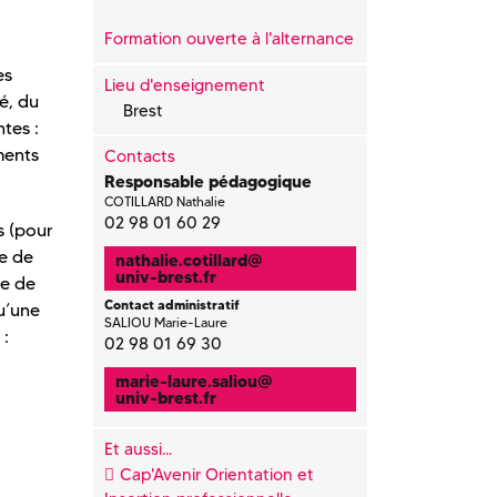
Formation ouverte à l'alternance
es
Lieu d'enseignement
é, du
Brest
tes :
ments
Contacts
Responsable pédagogique
COTILLARD Nathalie
02 98 01 60 29
s (pour
le de
nathalie.cotillard
@
univ-brest.fr
re de
Contact administratif
qu’une
SALIOU Marie-Laure
 :
02 98 01 69 30
marie-laure.saliou
@
univ-brest.fr
Et aussi...
Cap'Avenir Orientation et