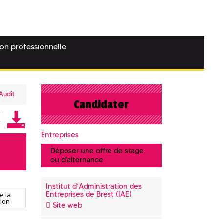
ion professionnelle
Audit
Candidater
Entreprises
Déposer une offre de stage
ou d'alternance
Institut d’Administration des
Entreprises de Brest (IAE)
e la
ion
Site web