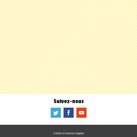
Suivez-nous
a
b
f
Crédits et mention légales