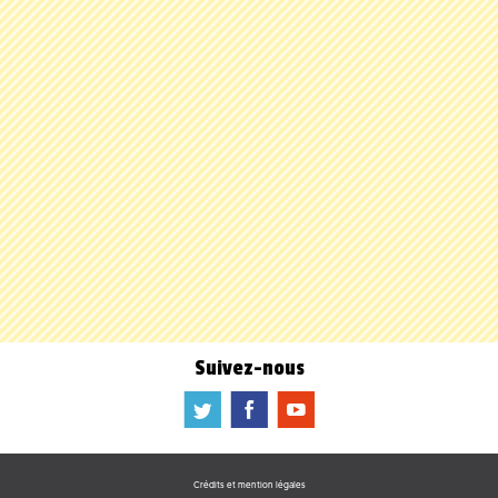
Suivez-nous
a
b
f
Crédits et mention légales