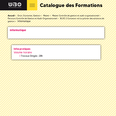
Catalogue des Formations
Accueil
Droit, Economie, Gestion
Master
Master Contrôle de gestion et audit organisationnel
Parcours Contrôle de Gestion et Audit Organisationnel
BLOC 2 Concevoir et/ou piloter des solutions de
Informatique
gestion
Informatique
Infos pratiques
Volume horaire
Travaux Dirigés : 28h