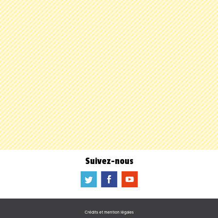
Suivez-nous
a
b
f
Crédits et mention légales