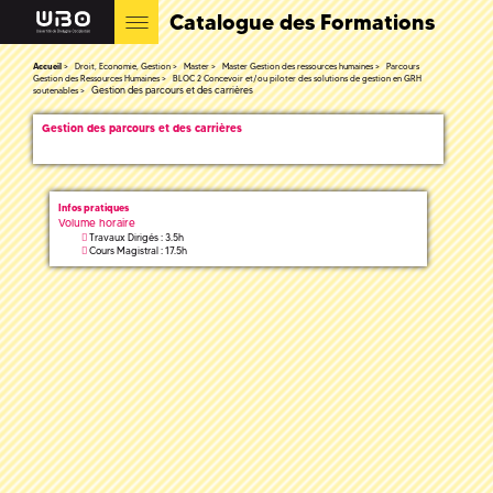
Catalogue des Formations
Accueil
Droit, Economie, Gestion
Master
Master Gestion des ressources humaines
Parcours
Gestion des Ressources Humaines
BLOC 2 Concevoir et/ou piloter des solutions de gestion en GRH
Gestion des parcours et des carrières
soutenables
Gestion des parcours et des carrières
Infos pratiques
Volume horaire
Travaux Dirigés : 3.5h
Cours Magistral : 17.5h