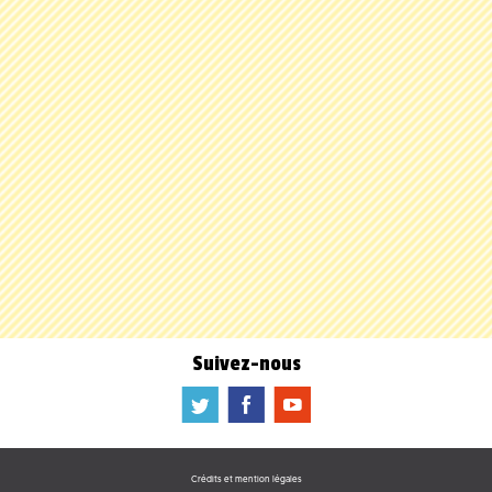
Suivez-nous
a
b
f
Crédits et mention légales