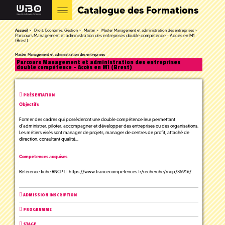
Catalogue des Formations
Accueil
Droit, Economie, Gestion
Master
Master Management et administration des entreprises
Parcours Management et administration des entreprises double compétence - Accès en M1
(Brest)
Master Management et administration des entreprises
Parcours Management et administration des entreprises
double compétence - Accès en M1 (Brest)
PRÉSENTATION
Objectifs
Former des cadres qui possèderont une double compétence leur permettant
d’administrer, piloter, accompagner et développer des entreprises ou des organisations.
Les métiers visés sont manager de projets, manager de centres de profit, attaché de
direction, consultant qualité...
Compétences acquises
Référence fiche RNCP
https://www.francecompetences.fr/recherche/rncp/35916/
ADMISSION INSCRIPTION
PROGRAMME
STAGE