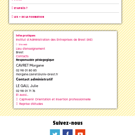
ET APRÈS ?
LES + DE LA FORMATION
Infos pratiques
Institut d’Administration des Entreprises de Brest (IAE)
Site web
Lieu d'enseignement
Brest
Contacts
Responsable pédagogique
CAVRET Morgane
02 98 01 80 85
morgane.cavret
@
univ-brest.fr
Contact administratif
LE GALL Julie
02 98 01 71 76
Et aussi...
Cap'Avenir Orientation et Insertion professionnelle
Reprise d'études
Suivez-nous
a
b
f