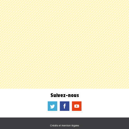
Suivez-nous
a
b
f
Crédits et mention légales