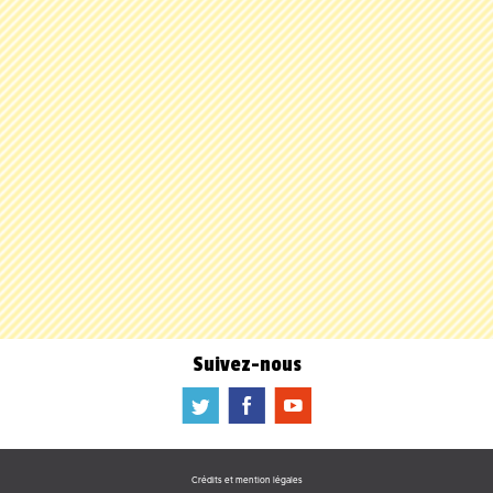
Suivez-nous
a
b
f
Crédits et mention légales