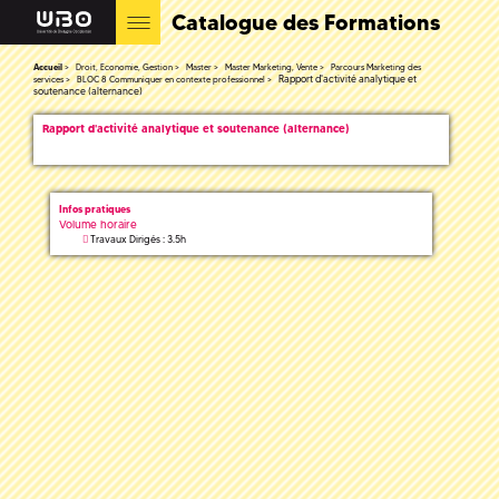
Catalogue des Formations
Accueil
Droit, Economie, Gestion
Master
Master Marketing, Vente
Parcours Marketing des
Rapport d'activité analytique et
services
BLOC 8 Communiquer en contexte professionnel
soutenance (alternance)
Rapport d'activité analytique et soutenance (alternance)
Infos pratiques
Volume horaire
Travaux Dirigés : 3.5h