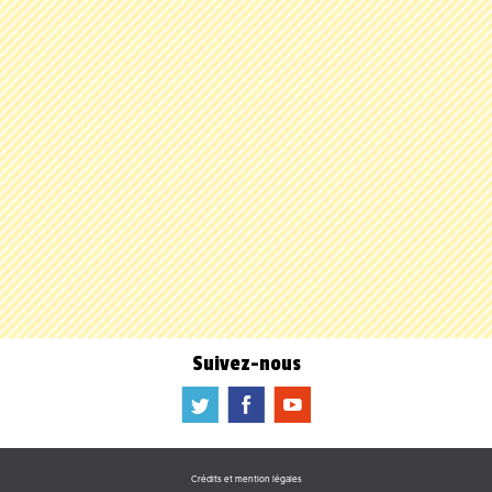
Suivez-nous
a
b
f
Crédits et mention légales