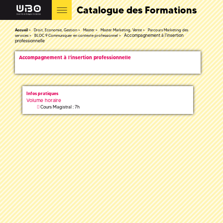
Catalogue des Formations
Accueil
Droit, Economie, Gestion
Master
Master Marketing, Vente
Parcours Marketing des
Accompagnement à l'insertion
services
BLOC 9 Communiquer en contexte professionnel
professionnelle
Accompagnement à l'insertion professionnelle
Infos pratiques
Volume horaire
Cours Magistral : 7h