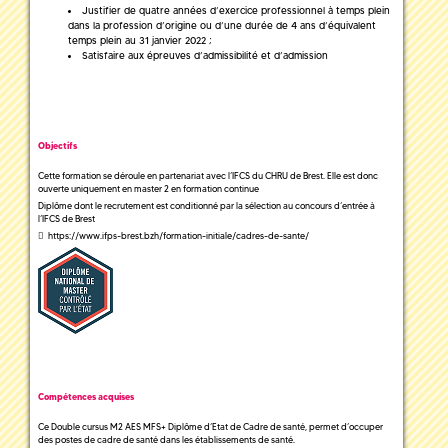
Justifier de quatre années d’exercice professionnel à temps plein
dans la profession d’origine ou d’une durée de 4 ans d’équivalent
temps plein au 31 janvier 2022 ;
Satisfaire aux épreuves d’admissibilité et d’admission
Objectifs
Cette formation se déroule en partenariat avec l’IFCS du CHRU de Brest. Elle est donc
ouverte uniquement en master 2 en formation continue
Diplôme dont le recrutement est conditionné par la sélection au concours d’entrée à
l’IFCS de Brest
https://www.ifps-brest.bzh/formation-initiale/cadres-de-sante/
Compétences acquises
Ce Double cursus M2 AES MFS+ Diplôme d’Etat de Cadre de santé, permet d’occuper
des postes de cadre de santé dans les établissements de santé.