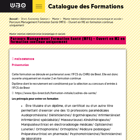
Catalogue des Formations
Accueil
Droit, Economie, Gestion
Master
Master mention Administration économique et sociale
Parcours Management Formation Santé (MFS) - Ouvert en M2 en formation continue
uniquement
Master mention Administration économique et sociale
Parcours Management Formation Santé (MFS) - Ouvert en M2 en
formation continue uniquement
PRÉSENTATION
Présentation
Cette formation se déroule en partenariat avec l’IFCS du CHRU de Brest. Elle est donc
ouverte uniquement en master 2 en formation continue
Diplôme dont le recrutement est conditionné par la sélection au concours d’entrée à
l’IFCS de Brest
https://www.ifps-brest.bzh/formation-initiale/cadres-de-sante/
Les prérequis pour entrer en formation
Être titulaire d’un diplôme, d’un certificat ou d’un autre titre
permettant d’exercer une des 13 professions paramédicales
Audioprothésiste/ Diététicien(ne)/ Ergothérapeute/ Infirmier(ère)et
infirmier(ère) spécialisé(e)/ Masseur(euse)-Kinésithérapeute/
Manipulateur(trice) en électroradiologie médicale/ Opticien(ne)
Lunetier/ Orthophoniste/ Orthoptiste/ Pédicure podologue/
Préparateur(trice) en pharmacie/ Psychomotricien(ne)/Technicien(ne)
de laboratoire