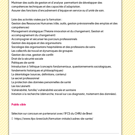
Maitriser des outils de gestion et d’analyse permettant de développer des
compétences techniques et des capacités d’adaptation.
Assurer des fonctions d’encadrement d’équipe en service ou d’unité de soin.
Liste des activités visées par la formation :
Gestion des Ressources Humaines (rôle, outils, gestion prévisionnelle des emplois et des
compétences)
Management stratégique (Théorie innovation et du changement, Gestion et
accompagnement du changement)
Accompagner et sécuriser les parcours professionnels
Gestion des équipes et des organisations
Sociologie des organisations hospitalières et des professions de soins
Les collectifs de travail et dynamiques de groupes
Gestion de crise, gestion de conflit
Droit de la sécurité sociale
Politiques de santé
Introduction à l'éthique (concepts fondamentaux, questionnements sociologiques,
fondements historiques et philosophiques)
La déontologie (sources, définitions, contenu)
Le secret professionnel
La protection des données personnelles de santé
Les lois Léonetti
Vulnérabilité, famille/ vulnérabilité sociale et sanitaire
Initiation à la recherche (démarche, travail sur cas diagnostic, traitement des données).
Public cible
Sélection sur concours en partenariat avec l’IFCS du CHRU de Brest
https://www.ifps-brest.bzh/formation-initiale/cadres-de-sante/