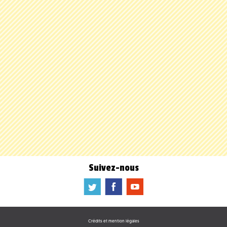
Suivez-nous
a
b
f
Crédits et mention légales