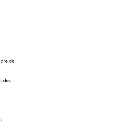
adre de
t des
)