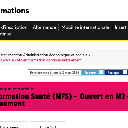
rmations
 d'inscription
Alternance
Mobilité internationale
Insert
ntinue
ster mention Administration économique et sociale
Ouvert en M2 en formation continue uniquement
Dernière mise à jour le 2 mars 2026
Tweeter
Partager
ique et sociale
rmation Santé (MFS) - Ouvert en M2 
quement
Programme
Et après ?