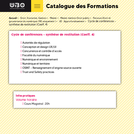
Catalogue des Formations
Accueil
Droit, Economie, Gestion
Master
Master mention Droit public
Parcours Droit et
Cycle de conférences –
gouvernance du numérique ( M2 uniquement )
UE : Approfondissement
synthèse de restitution (Coeff. 4)
Cycle de conférences – synthèse de restitution (Coeff. 4)
Autorités de régulation
Conception et design UX/UI
Concurrence et contrôle d’accès
Fiscalité du numérique
Numérique et environnement
Numérique et territoire
OSINT – Renseignement d’origine source ouverte
Trust and Safety practices
Infos pratiques
Volume horaire
Cours Magistral : 20h