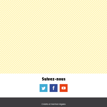
Suivez-nous
a
b
f
Crédits et mention légales