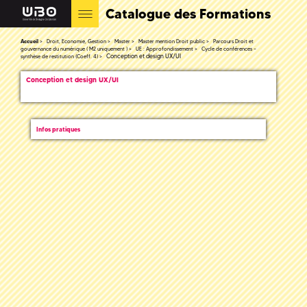
Catalogue des Formations
Accueil
Droit, Economie, Gestion
Master
Master mention Droit public
Parcours Droit et
gouvernance du numérique ( M2 uniquement )
UE : Approfondissement
Cycle de conférences –
Conception et design UX/UI
synthèse de restitution (Coeff. 4)
Conception et design UX/UI
Infos pratiques