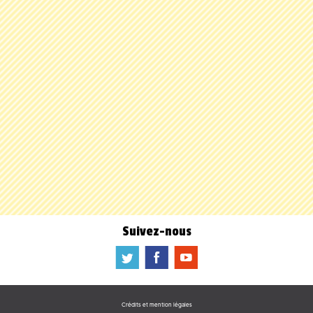
Suivez-nous
a
b
f
Crédits et mention légales