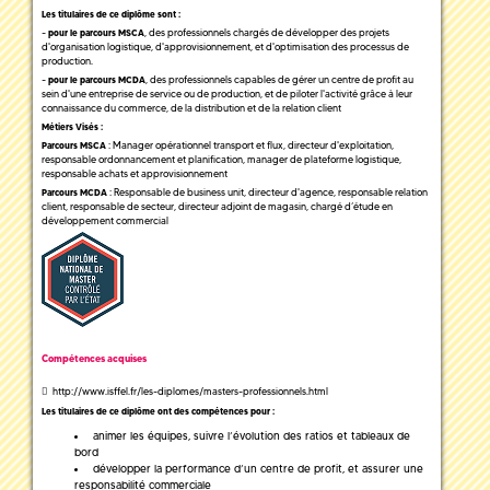
Les titulaires de ce diplôme sont :
-
, des professionnels chargés de développer des projets
pour le parcours MSCA
d'organisation logistique, d'approvisionnement, et d'optimisation des processus de
production.
-
, des professionnels capables de gérer un centre de profit au
pour le parcours MCDA
sein d'une entreprise de service ou de production, et de piloter l'activité grâce à leur
connaissance du commerce, de la distribution et de la relation client
Métiers Visés :
: Manager opérationnel transport et flux, directeur d'exploitation,
Parcours MSCA
responsable ordonnancement et planification, manager de plateforme logistique,
responsable achats et approvisionnement
: Responsable de business unit, directeur d'agence, responsable relation
Parcours MCDA
client, responsable de secteur, directeur adjoint de magasin, chargé d’étude en
développement commercial
Compétences acquises
http://www.isffel.fr/les-diplomes/masters-professionnels.html
Les titulaires de ce diplôme ont des compétences pour :
animer les équipes, suivre l’évolution des ratios et tableaux de
bord
développer la performance d’un centre de profit, et assurer une
responsabilité commerciale