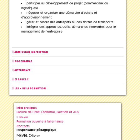
participer au développement de projet (commerciaux ou
logistiques)
négocier et organiser une démarche d’achats et
d’approvisionnement
gérer et piloter des entrepôts ou des flottes de transports
intégrer des approches, outils, démarches innovantes pour le
management de l’entreprise
ADMISSION INSCRIPTION
PROGRAMME
ALTERNANCE
ET APRÈS ?
LES + DE LA FORMATION
Infos pratiques
Faculté de Droit, Économie, Gestion et AES
Site web
Formation ouverte à l'alternance
Contacts
Responsable pédagogique
MEVEL Olivier