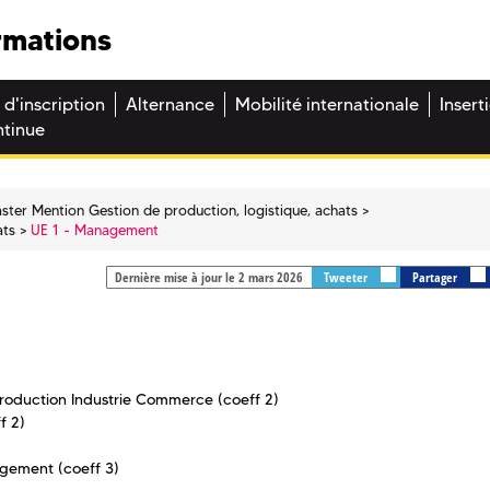
rmations
 d'inscription
Alternance
Mobilité internationale
Insert
ntinue
ster Mention Gestion de production, logistique, achats
ats
UE 1 - Management
Dernière mise à jour le 2 mars 2026
Tweeter
Partager
roduction Industrie Commerce (coeff 2)
f 2)
ngement (coeff 3)