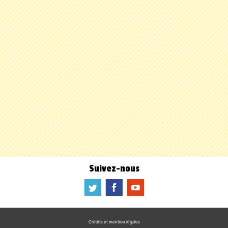
Suivez-nous
a
b
f
Crédits et mention légales