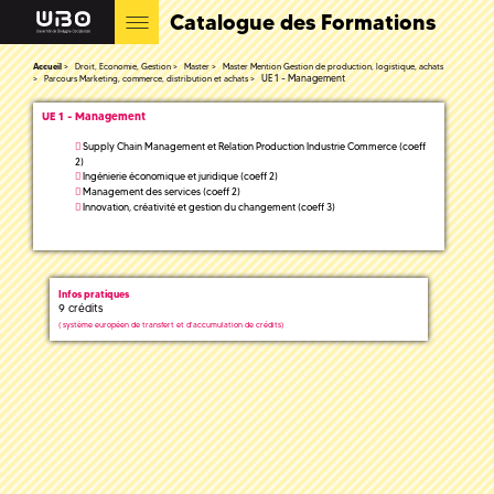
Catalogue des Formations
Accueil
Droit, Economie, Gestion
Master
Master Mention Gestion de production, logistique, achats
UE 1 - Management
Parcours Marketing, commerce, distribution et achats
UE 1 - Management
Supply Chain Management et Relation Production Industrie Commerce (coeff
2)
Ingénierie économique et juridique (coeff 2)
Management des services (coeff 2)
Innovation, créativité et gestion du changement (coeff 3)
Infos pratiques
9 crédits
(
système européen de transfert et d'accumulation de crédits)