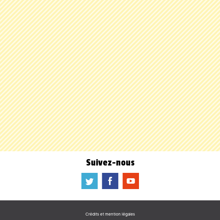
Suivez-nous
a
b
f
Crédits et mention légales