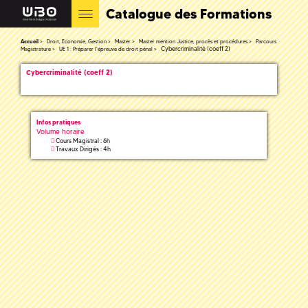
Catalogue des Formations
Accueil
Droit, Economie, Gestion
Master
Master mention Justice, procès et procédures
Parcours
Cybercriminalité (coeff 2)
Magistrature
UE 1 : Préparer l'épreuve de droit pénal
Cybercriminalité (coeff 2)
Infos pratiques
Volume horaire
Cours Magistral : 6h
Travaux Dirigés : 4h