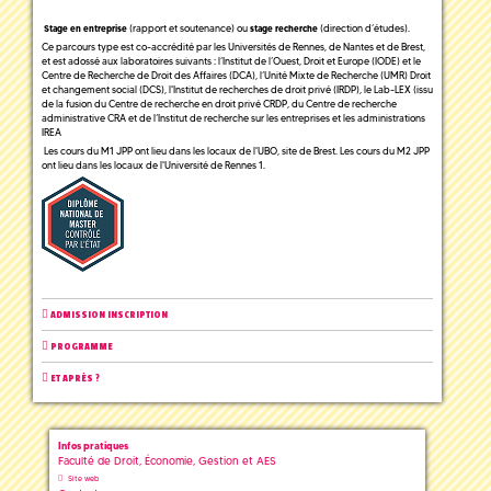
(rapport et soutenance) ou
(direction d’études).
Stage en entreprise
stage recherche
Ce parcours type est co-accrédité par les Universités de Rennes, de Nantes et de Brest,
et est adossé aux laboratoires suivants : l’Institut de l’Ouest, Droit et Europe (IODE) et le
Centre de Recherche de Droit des Affaires (DCA), l’Unité Mixte de Recherche (UMR) Droit
et changement social (DCS), l'Institut de recherches de droit privé (IRDP), le Lab-LEX (issu
de la fusion du Centre de recherche en droit privé CRDP, du Centre de recherche
administrative CRA et de l’Institut de recherche sur les entreprises et les administrations
IREA
Les cours du M1 JPP ont lieu dans les locaux de l'UBO, site de Brest. Les cours du M2 JPP
ont lieu dans les locaux de l'Université de Rennes 1.
ADMISSION INSCRIPTION
PROGRAMME
ET APRÈS ?
Infos pratiques
Faculté de Droit, Économie, Gestion et AES
Site web