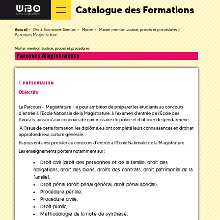
Catalogue des Formations
Accueil
Droit, Economie, Gestion
Master
Master mention Justice, procès et procédures
Parcours Magistrature
Master mention Justice, procès et procédures
Parcours Magistrature
PRÉSENTATION
Objectifs
Le Parcours « Magistrature » a pour ambition de préparer les étudiants au concours
d’entrée à l’Ecole Nationale de la Magistrature, à l’examen d’entrée de l’École des
Avocats, ainsi qu’aux concours de commissaire de police et d’officier de gendarmerie.
À l’issue de cette formation, les diplômé.e.s ont complété leurs connaissances en droit et
approfondi leur culture générale.
Ils peuvent ainsi postuler au concours d’entrée à l’École Nationale de la Magistrature.
Les enseignements portent notamment sur :
Droit civil (droit des personnes et de la famille, droit des
obligations, droit des biens, droits des contrats, droit patrimonial de la
famille),
Droit pénal (droit pénal général, droit pénal spécial),
Procédure pénale,
Procédure civile,
Droit public,
Méthodologie de la note de synthèse.