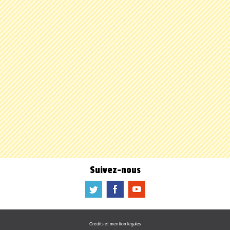
Suivez-nous
a
b
f
Crédits et mention légales