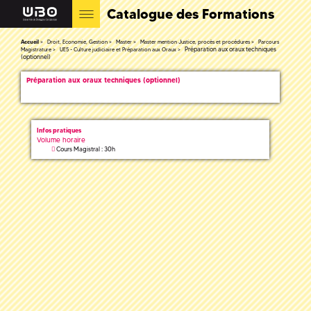
Catalogue des Formations
Accueil
Droit, Economie, Gestion
Master
Master mention Justice, procès et procédures
Parcours
Préparation aux oraux techniques
Magistrature
UE5 - Culture judiciaire et Préparation aux Oraux
(optionnel)
Préparation aux oraux techniques (optionnel)
Infos pratiques
Volume horaire
Cours Magistral : 30h