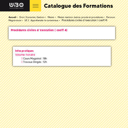
Catalogue des Formations
Accueil
Droit, Economie, Gestion
Master
Master mention Justice, procès et procédures
Parcours
Procédures civiles d 'execution ( coeff 4)
Magistrature
UE 2 : Appréhender le contentieux
Procédures civiles d 'execution ( coeff 4)
Infos pratiques
Volume horaire
Cours Magistral : 18h
Travaux Dirigés : 12h