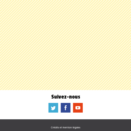
Suivez-nous
a
b
f
Crédits et mention légales