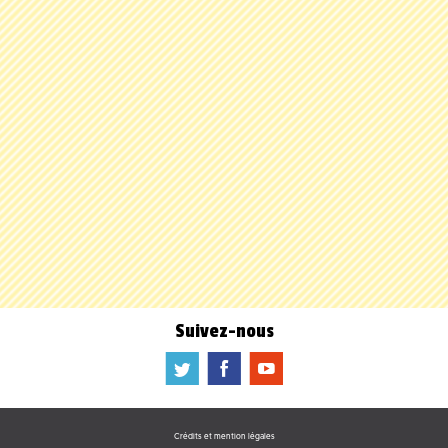
Suivez-nous
a
b
f
Crédits et mention légales