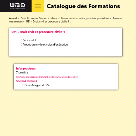
Catalogue des Formations
Accueil
Droit, Economie, Gestion
Master
Master mention Justice, procès et procédures
Parcours
UE1 - Droit civil et procédure civile 1
Magistrature
UE1 - Droit civil et procédure civile 1
Droit civil 1
Procédure civile et voies d'exécution 1
Infos pratiques
7 crédits
(
système européen de transfert et d'accumulation de crédits)
Volume horaire
Cours Magistral : 55h