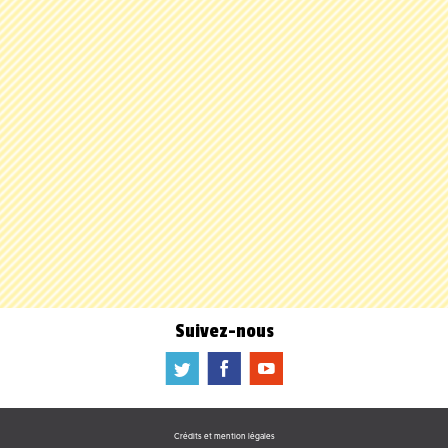
Suivez-nous
a
b
f
Crédits et mention légales