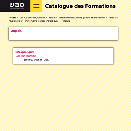
Catalogue des Formations
Accueil
Droit, Economie, Gestion
Master
Master mention Justice, procès et procédures
Parcours
Anglais
Magistrature
UE 5 : Compétences linguistiques
Anglais
Infos pratiques
Volume horaire
Travaux Dirigés : 20h