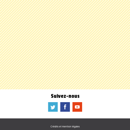
Suivez-nous
a
b
f
Crédits et mention légales