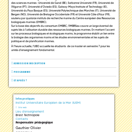
des sciences marines : Université de Gand (BE), Sorbonne Université (FR), Université de
l'Algarve (PT), Université d'Oviedo (ES), Galway-Mayo Institute of Technology (IE),
Université du Pays Basque (ES), Université Polytechnique des Marches (IT), Université de
Bergen (NO), Université de Bretagne Occidentale (FR) et Université Côte d'Azur (FR),
soutenu par quatorze instituts de recherche marine du Centre européen des Ressources
biologiques marines (EMBRC).
Sur la base des objectifs du consortium EMBRC, l'IMBRSea couvre un large éventail de
sujets liés à l'utilisation durable des ressources biologiques marines. En mettant l'accent
sur les processus biologiques et écologiques marins, le programme établit un lien entre
la biologie des organismes marins et les études environnementales et les sujets de
politique et de planification marines.
À l'heure actuelle, l'UBO accueille les étudiants de ce master en semestre 7 pour les
unités d'enseignement fondamental.
ADMISSION INSCRIPTION
PROGRAMME
ET APRÈS ?
Infos pratiques
Institut Universitaire Européen de la Mer (IUEM)
Site web
Lieu d'enseignement
Brest Technopole
Contacts
Responsable pédagogique
Gauthier Olivier