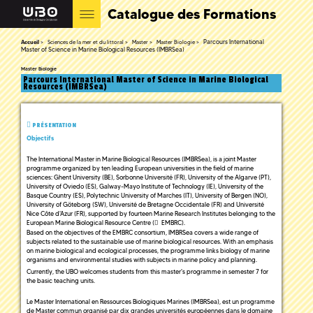
Catalogue des Formations
Parcours International
Accueil
Sciences de la mer et du littoral
Master
Master Biologie
Master of Science in Marine Biological Resources (IMBRSea)
Master Biologie
Parcours International Master of Science in Marine Biological
Resources (IMBRSea)
PRÉSENTATION
Objectifs
The International Master in Marine Biological Resources (IMBRSea), is a joint Master
programme organized by ten leading European universities in the field of marine
sciences: Ghent University (BE), Sorbonne Université (FR), University of the Algarve (PT),
University of Oviedo (ES), Galway-Mayo Institute of Technology (IE), University of the
Basque Country (ES), Polytechnic University of Marches (IT), University of Bergen (NO),
University of Göteborg (SW), Université de Bretagne Occidentale (FR) and Université
Nice Côte d'Azur (FR), supported by fourteen Marine Research Institutes belonging to the
European Marine Biological Resource Centre (
EMBRC
).
Based on the objectives of the EMBRC consortium, IMBRSea covers a wide range of
subjects related to the sustainable use of marine biological resources. With an emphasis
on marine biological and ecological processes, the programme links biology of marine
organisms and environmental studies with subjects in marine policy and planning.
Currently, the UBO welcomes students from this master's programme in semester 7 for
the basic teaching units.
Le Master International en Ressources Biologiques Marines (IMBRSea), est un programme
de Master commun organisé par dix grandes universités européennes dans le domaine