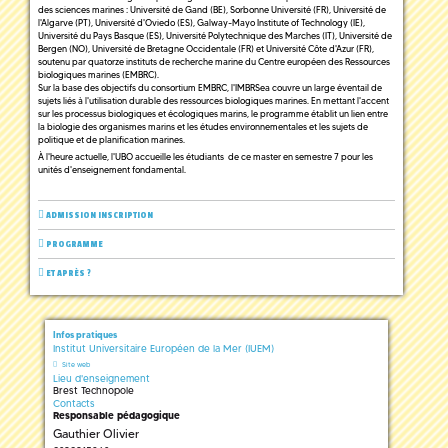
des sciences marines : Université de Gand (BE), Sorbonne Université (FR), Université de
l'Algarve (PT), Université d'Oviedo (ES), Galway-Mayo Institute of Technology (IE),
Université du Pays Basque (ES), Université Polytechnique des Marches (IT), Université de
Bergen (NO), Université de Bretagne Occidentale (FR) et Université Côte d'Azur (FR),
soutenu par quatorze instituts de recherche marine du Centre européen des Ressources
biologiques marines (EMBRC).
Sur la base des objectifs du consortium EMBRC, l'IMBRSea couvre un large éventail de
sujets liés à l'utilisation durable des ressources biologiques marines. En mettant l'accent
sur les processus biologiques et écologiques marins, le programme établit un lien entre
la biologie des organismes marins et les études environnementales et les sujets de
politique et de planification marines.
À l'heure actuelle, l'UBO accueille les étudiants de ce master en semestre 7 pour les
unités d'enseignement fondamental.
ADMISSION INSCRIPTION
PROGRAMME
ET APRÈS ?
Infos pratiques
Institut Universitaire Européen de la Mer (IUEM)
Site web
Lieu d'enseignement
Brest Technopole
Contacts
Responsable pédagogique
Gauthier Olivier