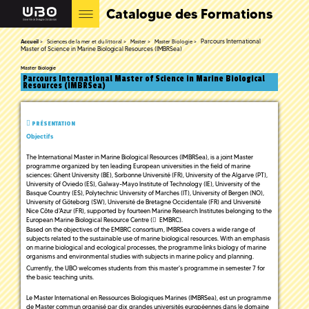
Catalogue des Formations
Parcours International
Accueil
Sciences de la mer et du littoral
Master
Master Biologie
Master of Science in Marine Biological Resources (IMBRSea)
Master Biologie
Parcours International Master of Science in Marine Biological
Resources (IMBRSea)
PRÉSENTATION
Objectifs
The International Master in Marine Biological Resources (IMBRSea), is a joint Master
programme organized by ten leading European universities in the field of marine
sciences: Ghent University (BE), Sorbonne Université (FR), University of the Algarve (PT),
University of Oviedo (ES), Galway-Mayo Institute of Technology (IE), University of the
Basque Country (ES), Polytechnic University of Marches (IT), University of Bergen (NO),
University of Göteborg (SW), Université de Bretagne Occidentale (FR) and Université
Nice Côte d'Azur (FR), supported by fourteen Marine Research Institutes belonging to the
European Marine Biological Resource Centre (
EMBRC
).
Based on the objectives of the EMBRC consortium, IMBRSea covers a wide range of
subjects related to the sustainable use of marine biological resources. With an emphasis
on marine biological and ecological processes, the programme links biology of marine
organisms and environmental studies with subjects in marine policy and planning.
Currently, the UBO welcomes students from this master's programme in semester 7 for
the basic teaching units.
Le Master International en Ressources Biologiques Marines (IMBRSea), est un programme
de Master commun organisé par dix grandes universités européennes dans le domaine