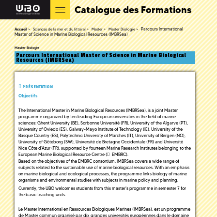
Catalogue des Formations
Parcours International
Accueil
Sciences de la mer et du littoral
Master
Master Biologie
Master of Science in Marine Biological Resources (IMBRSea)
Master Biologie
Parcours International Master of Science in Marine Biological
Resources (IMBRSea)
PRÉSENTATION
Objectifs
The International Master in Marine Biological Resources (IMBRSea), is a joint Master
programme organized by ten leading European universities in the field of marine
sciences: Ghent University (BE), Sorbonne Université (FR), University of the Algarve (PT),
University of Oviedo (ES), Galway-Mayo Institute of Technology (IE), University of the
Basque Country (ES), Polytechnic University of Marches (IT), University of Bergen (NO),
University of Göteborg (SW), Université de Bretagne Occidentale (FR) and Université
Nice Côte d'Azur (FR), supported by fourteen Marine Research Institutes belonging to the
European Marine Biological Resource Centre (
EMBRC
).
Based on the objectives of the EMBRC consortium, IMBRSea covers a wide range of
subjects related to the sustainable use of marine biological resources. With an emphasis
on marine biological and ecological processes, the programme links biology of marine
organisms and environmental studies with subjects in marine policy and planning.
Currently, the UBO welcomes students from this master's programme in semester 7 for
the basic teaching units.
Le Master International en Ressources Biologiques Marines (IMBRSea), est un programme
de Master commun organisé par dix grandes universités européennes dans le domaine