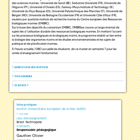
des sciences marines : Université de Gand (BE), Sorbonne Université (FR), Université de
l'Algarve (PT), Université d'Oviedo (ES), Galway-Mayo Institute of Technology (IE),
Université du Pays Basque (ES), Université Polytechnique des Marches (IT), Université de
Bergen (NO), Université de Bretagne Occidentale (FR) et Université Côte d'Azur (FR),
soutenu par quatorze instituts de recherche marine du Centre européen des Ressources
biologiques marines (EMBRC).
Sur la base des objectifs du consortium EMBRC, l'IMBRSea couvre un large éventail de
sujets liés à l'utilisation durable des ressources biologiques marines. En mettant l'accent
sur les processus biologiques et écologiques marins, le programme établit un lien entre
la biologie des organismes marins et les études environnementales et les sujets de
politique et de planification marines.
À l'heure actuelle, l'UBO accueille les étudiants de ce master en semestre 7 pour les
unités d'enseignement fondamental.
ADMISSION INSCRIPTION
PROGRAMME
ET APRÈS ?
Infos pratiques
Institut Universitaire Européen de la Mer (IUEM)
Site web
Lieu d'enseignement
Brest Technopole
Contacts
Responsable pédagogique
Gauthier Olivier