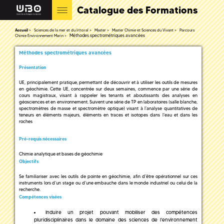
Catalogue des Formations
Accueil
Sciences de la mer et du littoral
Master
Master Chimie et Sciences du Vivant
Parcours
Méthodes spectrométriques avancées
Chimie Environnement Marin
Méthodes spectrométriques avancées
Présentation
UE, principalement pratique, permettant de découvrir et à utiliser les outils de mesures
en géochimie. Cette UE, concentrée sur deux semaines, commence par une série de
cours magistraux, visant à rappeler les tenants et aboutissants des analyses en
géosciences et en environnement. Suivent une série de TP en laboratoires (salle blanche,
spectromètres de masse et spectromètre optique) visant à l’analyse quantitatives de
teneurs en éléments majeurs, éléments en traces et isotopes dans l’eau et dans les
roches
Pré-requis nécessaires
Chimie analytique et bases de géochimie
Objectifs
Se familiariser avec les outils de pointe en géochimie, afin d’être opérationnel sur ces
instruments lors d’un stage ou d’une embauche dans le monde industriel ou celui de la
recherche.
Compétences visées
Induire un projet pouvant mobiliser des compétences
pluridisciplinaires dans le domaine des sciences de l'environnement