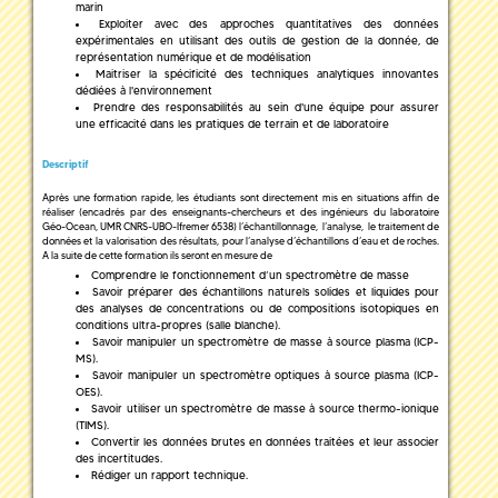
marin
Exploiter avec des approches quantitatives des données
expérimentales en utilisant des outils de gestion de la donnée, de
représentation numérique et de modélisation
Maitriser la spécificité des techniques analytiques innovantes
dédiées à l'environnement
Prendre des responsabilités au sein d'une équipe pour assurer
une efficacité dans les pratiques de terrain et de laboratoire
Descriptif
Après une formation rapide, les étudiants sont directement mis en situations affin de
réaliser (encadrés par des enseignants-chercheurs et des ingénieurs du laboratoire
Géo-Ocean, UMR CNRS-UBO-Ifremer 6538) l’échantillonnage, l’analyse, le traitement de
données et la valorisation des résultats, pour l’analyse d’échantillons d’eau et de roches.
A la suite de cette formation ils seront en mesure de
Comprendre le fonctionnement d’un spectromètre de masse
Savoir préparer des échantillons naturels solides et liquides pour
des analyses de concentrations ou de compositions isotopiques en
conditions ultra-propres (salle blanche).
Savoir manipuler un spectromètre de masse à source plasma (ICP-
MS).
Savoir manipuler un spectromètre optiques à source plasma (ICP-
OES).
Savoir utiliser un spectromètre de masse à source thermo-ionique
(TIMS).
Convertir les données brutes en données traitées et leur associer
des incertitudes.
Rédiger un rapport technique.