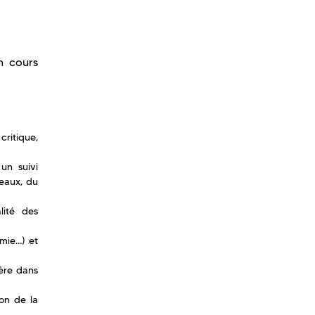
n cours
critique,
un suivi
eaux, du
lité des
imie…) et
ière dans
on de la