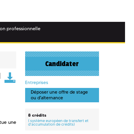
ion professionnelle
Candidater
Entreprises
Déposer une offre de stage
ou d'alternance
8 crédits
(
système européen de transfert et
itue une
d'accumulation de crédits)