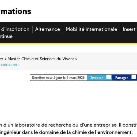
rmations
 d'inscription
Alternance
Mobilité internationale
Insert
ntinue
er
Master Chimie et Sciences du Vivant
 semaines)
Dernière mise à jour le 2 mars 2026
Tweeter
Partager
n d'un laboratoire de recherche ou d'une entreprise. II const
ingénieur dans le domaine de la chimie de l'environnement.