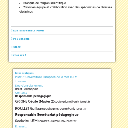
Pratique de l'anglais scientifique
Travail en équipe et collaboration avec des spécialistes de diverses
disciplines
ADMISSION INSCRIPTION
PROGRAMME
STAGE
ET APRÈS ?
Infos pratiques
Institut Universitaire Européen de la Mer (IUEM)
Site web
Lieu d'enseignement
Brest Technopole
Contacts
Responsable pédagogique
GRIGNE Cécile (Master 2)
cecile.grigne
@
univ-brest.fr
ROULLET Guillaume
guillaume.roullet
@
univ-brest.fr
Responsable Secrétariat pédagogique
Scolarité IUEM
scolarite-iuem
@
univ-brest.fr
Et aussi...