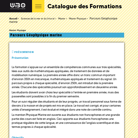
Catalogue des Formations
Parcours Géophysique
Accueil
Sciences de la mer et du littoral
Master
Master Physique
marine
Master Physique
Parcours Géophysique marine
PRÉSENTATION
Présentation
La formation s’appuie sur un ensemble de compétences communes aux trois spécialités,
liées aux outils de mathématiques appliquées, de traitement de données et de
modélisation numérique. La première année offre donc un tronc commun important
d'environ 350h en mécanique, mathématiques appliqués et traitement du signal. Un
parcours propre à chaque spécialité, d'environ 250h, est introduit dès la première
année. Chacune des spécialités poursuit son approfondissement en deuxième année.
Les étudiants doivent avoir choisi leur spécialité à l'entrée en première année, mais des
passerelles sont possibles à la fin du premier semestre.
Pour un suivi régulier des étudiants et de leur progrès, un travail personnel sous forme de
devoirs à la maison et de projets est mis en place. Le travail est corrigé, et pour certaines
unités d'enseignement, il est évalué et intégré dans une note de contrôle continu.
La mention Physique Marine est ouverte aux étudiants non francophones et une grande
partie des cours est faite en anglais. Ceci apporte aux étudiants francophones une
pratique régulière de cette langue, et une connaissance de l'anglais scientifique et des
termes propres à chaque spécialité.
Objectifs