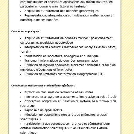
continus (fluides et solides) et applications aux milieux naturels, en
particulier en domaine marin littoral et hauturier.
Acquisition et traitement des données géophysiques.
Représentation, interprétation et modélisation mathématique et
numérique de ces données.
Compétences pratiques :
Acquisition et traitement de données marines : positionnement,
cartographie, acquisition géophysique
Interprétation des résultats d'expériences (analyses, essais, tests,
terrain)
Modélisation en laboratoire, analogique et numérique
Traitement informatique de données, programmation
Utilisation de logiciels spécialisés, traitement sismiques, résolution
numérique d'équations différentielles
Utilisation de Systèmes d'Information Géographique (SIG)
Compétences transversales et scientifiques générales :
Exploration d'un sujet de recherche et ses limites
Recherche et analyse de la documentation relative au sujet étudié
Conception, adaptation et utilisation du matériel lié aux travaux de
recherche
Réponse à un appel d'offre
Rédaction de publications liées à l'étude (mémoires, articles
scientifiques...)
Participation à des colloques, conférences et séminaires pour
diffuser l'information scientifique sur les résultats d'une étude
scientifique