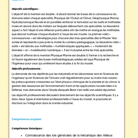
Objectifs scientifiques :
L’objectif de la mention est double : d’abord donner les bases de la connaissance du
domaine selon chaque spécialité, Physique de l’Océan et Climat, Géophysique Marine,
Hydrodynamique Navale et en parallèle renforcer la formation sur les outils et méthodes
mises en œuvre dans les métiers sur lesquels débouchent ces spécialités. Le deuxième
aspect a fait l’objet d’une réflexion particulière afin de mettre en exergue les méthodes
que devrait maîtriser chaque étudiant à l’issue de son master. Le premier volet «
connaissances » est développé pour chacune des trois spécialités dès le Master 1ère
année et représente à peu près la moitié du contenu pédagogique. Le deuxième volet «
outils » est dévolu aux méthodes « mathématiques appliquées », « traitement de
données » et « modélisation numérique ». Il est mutualisé entre les trois spécialités.
L’objectif affirmé de la mention Physique Marine est double (i) former à la recherche et
(ii) fournir également des bases méthodologiques solides de type Physique de
l’Ingénieur pour ceux qui arrêteront leurs études à la fin du master.
Objectifs professionnels :
La demande de nos diplômés par les industriels et les laboratoires tant en Sciences de
l’ingénieur qu’en Sciences de l’Univers croît régulièrement pour au moins trois raisons :
les préoccupations croissantes sur l’état physico-chimique de la planète et du climat, la
gestion des ressources de l’environnement marin et les applications navales liées à la
Défense, trois domaines dans l’étude desquels Brest s’est taillé une solide réputation.
Les objectifs professionnels découlent directement de nos objectifs scientifiques. Il y a
donc deux types d’orientation professionnelle à l’issue du master, la poursuite en
doctorat ou l’intégration dans le monde industriel.
Compétences acquises
Compétences théoriques :
Connaissance des lois générales de la mécanique des milieux