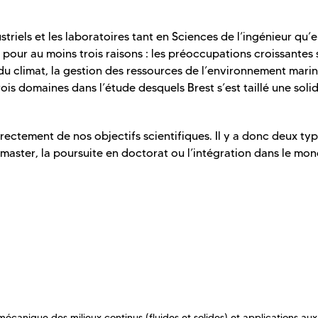
riels et les laboratoires tant en Sciences de l’ingénieur qu’
 pour au moins trois raisons : les préoccupations croissantes 
du climat, la gestion des ressources de l’environnement marin 
rois domaines dans l’étude desquels Brest s’est taillé une soli
rectement de nos objectifs scientifiques. Il y a donc deux ty
u master, la poursuite en doctorat ou l’intégration dans le mo
écanique des milieux continus (fluides et solides) et applications aux