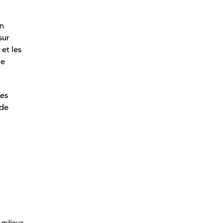
en
sur
et les
de
pes
nde
 milieux