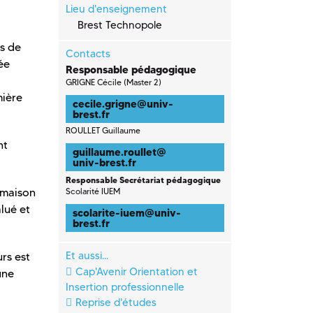
Lieu d'enseignement
Brest Technopole
ls de
Contacts
ée
Responsable pédagogique
GRIGNE Cécile (Master 2)
mière
cecile.grigne
@
univ-
brest.fr
ROULLET Guillaume
nt
guillaume.roullet
@
univ-brest.fr
Responsable Secrétariat pédagogique
a maison
Scolarité IUEM
alué et
scolarite-iuem
@
univ-
brest.fr
Et aussi...
rs est
Cap'Avenir Orientation et
une
Insertion professionnelle
Reprise d'études