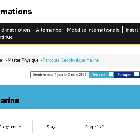
rmations
 d'inscription
Alternance
Mobilité internationale
Insert
ntinue
er
Master Physique
Parcours Géophysique marine
Dernière mise à jour le 2 mars 2026
Tweeter
Partager
arine
Programme
Stage
Et après ?