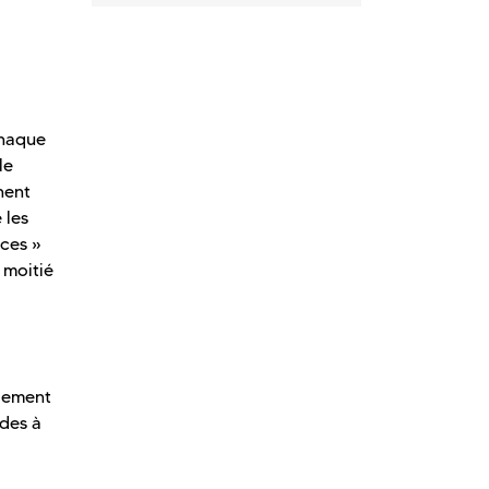
chaque
le
hent
 les
nces »
 moitié
alement
udes à