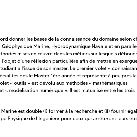
’abord donner les bases de la connaissance du domaine selon 
at, Géophysique Marine, Hydrodynamique Navale et en parallè
 méthodes mises en œuvre dans les métiers sur lesquels débouc
 l’objet d’une réflexion particulière afin de mettre en exergue
udiant à l’issue de son master. Le premier volet « connaissa
cialités dès le Master 1ère année et représente à peu près la
let « outils » est dévolu aux méthodes « mathématiques
t « modélisation numérique ». Il est mutualisé entre les trois
 Marine est double (i) former à la recherche et (ii) fournir ég
e Physique de l’Ingénieur pour ceux qui arrêteront leurs ét