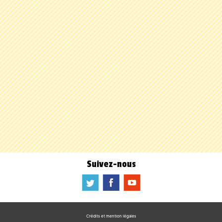
Suivez-nous
a
b
f
Crédits et mention légales