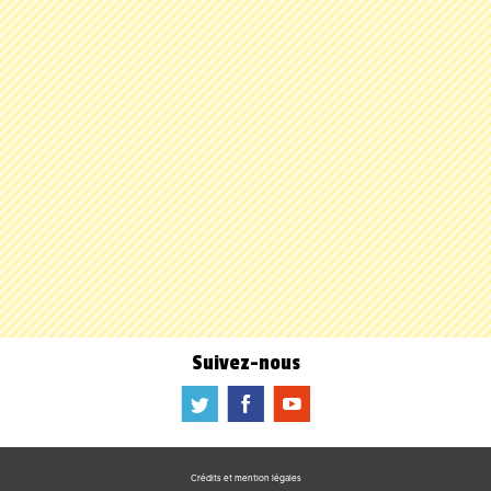
Suivez-nous
a
b
f
Crédits et mention légales