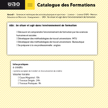
Catalogue des Formations
Accueil
Sciences et techniques des activités physiques et sportives
Licence
Licence STAPS - Mention
UEA : Se situer et agir dans l'environnement de formation
Education et Motricité - Enseignement
UEA : Se situer et agir dans l'environnement de formation
Découvrir et comprendre l'environnement de formation par les sciences
humaines et sociales
Développer des méthodologies de travail universitaire : MTU
Développer des méthodologies de travail universitaire : Bureautique
Se préparer à la vie professionnelle : anglais
Infos pratiques
6 crédits
(
système européen de transfert et d'accumulation de crédits)
Volume horaire
Cours Magistral : 15h
Travaux Dirigés : 24h
Travaux Pratiques : 9h