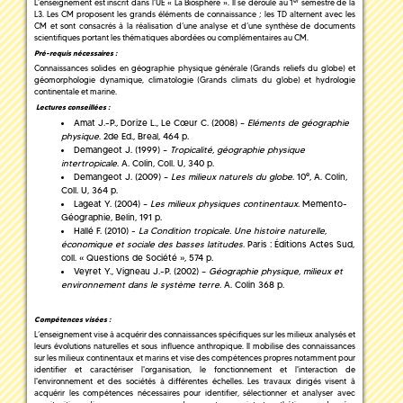
er
L’enseignement est inscrit dans l’UE « La Biosphère ». Il se déroule au 1
semestre de la
L3. Les CM proposent les grands éléments de connaissance ; les TD alternent avec les
CM et sont consacrés à la réalisation d’une analyse et d’une synthèse de documents
scientifiques portant les thématiques abordées ou complémentaires au CM.
Pré-requis nécessaires :
Connaissances solides en géographie physique générale (Grands reliefs du globe) et
géomorphologie dynamique, climatologie (Grands climats du globe) et hydrologie
continentale et marine.
Lectures conseillées :
Amat J.-P., Dorize L., Le Cœur C. (2008) –
Eléments de géographie
physique
. 2de Ed., Breal, 464 p.
Demangeot J. (1999) –
Tropicalité, géographie physique
intertropicale
. A. Colin, Coll. U, 340 p.
e
Demangeot J. (2009) –
Les milieux naturels du globe
. 10
, A. Colin,
Coll. U, 364 p.
Lageat Y. (2004) –
Les milieux physiques continentaux
. Memento-
Géographie, Belin, 191 p.
Hallé F. (2010) -
La Condition tropicale. Une histoire naturelle,
économique et sociale des basses latitudes
. Paris : Éditions Actes Sud,
coll. « Questions de Société », 574 p.
Veyret Y., Vigneau J.-P. (2002) –
Géographie physique, milieux et
environnement dans le système terre
. A. Colin 368 p.
Compétences visées :
L’enseignement vise à acquérir des connaissances spécifiques sur les milieux analysés et
leurs évolutions naturelles et sous influence anthropique. Il mobilise des connaissances
sur les milieux continentaux et marins et vise des compétences propres notamment pour
identifier et caractériser l'organisation, le fonctionnement et l'interaction de
l'environnement et des sociétés à différentes échelles. Les travaux dirigés visent à
acquérir les compétences nécessaires pour identifier, sélectionner et analyser avec