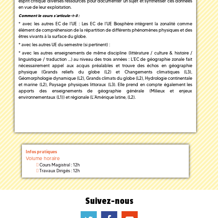
esprit critique diverses ressources pour documenter un sujet et synthétiser ces données
en vue de leur exploitation.
Comment le cours s’articule-t-il :
* avec les autres EC de l’UE : Les EC de l’UE Biosphère intègrent la zonalité comme
élément de compréhension de la répartition de différents phénomènes physiques et des
êtres vivants à la surface du globe.
* avec les autres UE du semestre (si pertinent) :
* avec les autres enseignements de même discipline (littérature / culture & histoire /
linguistique / traduction …) au niveau des trois années : L’EC de géographie zonale fait
nécessairement appel aux acquis préalables et trouve des échos en géographie
physique (Grands reliefs du globe (L2) et Changements climatiques (L3),
Géomorphologie dynamique (L2), Grands climats du globe (L2), Hydrologie continentale
et marine (L2), Paysage physiques littoraux (L3). Elle prend en compte également les
apports des enseignements de géographie générale (Milieux et enjeux
environnementaux (L1)) et régionale (L’Amérique latine, (L2).
Infos pratiques
Volume horaire
Cours Magistral : 12h
Travaux Dirigés : 12h
Suivez-nous