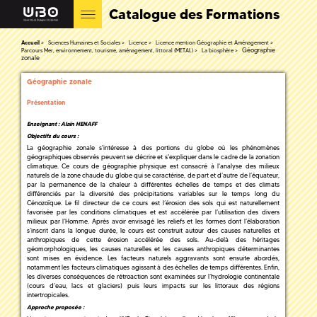
Catalogue des Formations
Accueil
Sciences Humaines et Sociales
Licence
Licence mention Géographie et Aménagement
Géographie
Parcours Mer, environnement, tourisme, aménagement, littoral (METAL)
La biosphère
zonale
Géographie zonale
Présentation
Enseignant : Alain HENAFF
Objectifs du cours :
La géographie zonale s'intéresse à des portions du globe où les phénomènes
géographiques observés peuvent se décrire et s'expliquer dans le cadre de la zonation
climatique. Ce cours de géographie physique est consacré à l'analyse des milieux
naturels de la zone chaude du globe qui se caractérise, de part et d’autre de l’équateur,
par la permanence de la chaleur à différentes échelles de temps et des climats
différenciés par la diversité des précipitations variables sur le temps long du
Cénozoïque. Le fil directeur de ce cours est l’érosion des sols qui est naturellement
favorisée par les conditions climatiques et est accélérée par l’utilisation des divers
milieux par l’Homme. Après avoir envisagé les reliefs et les formes dont l’élaboration
s’inscrit dans la longue durée, le cours est construit autour des causes naturelles et
anthropiques de cette érosion accélérée des sols. Au-delà des héritages
géomorphologiques, les causes naturelles et les causes anthropiques déterminantes
sont mises en évidence. Les facteurs naturels aggravants sont ensuite abordés,
notamment les facteurs climatiques agissant à des échelles de temps différentes. Enfin,
les diverses conséquences de rétroaction sont examinées sur l’hydrologie continentale
(cours d’eau, lacs et glaciers) puis leurs impacts sur les littoraux des régions
intertropicales.
Approche proposée :